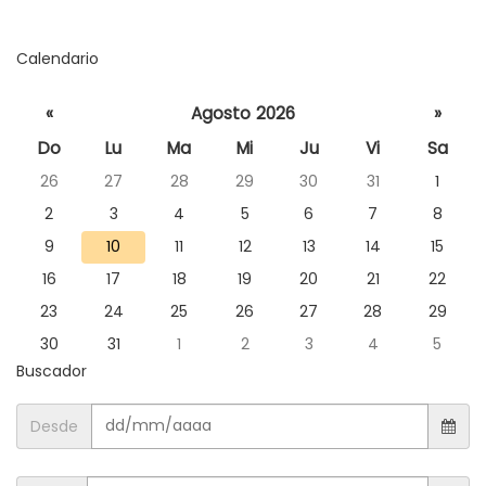
idioma
Calendario
Seleccione
«
Agosto 2026
»
un día
Do
Lu
Ma
Mi
Ju
Vi
Sa
para
26
27
28
29
30
31
1
consultar
las
2
3
4
5
6
7
8
noticias
9
10
11
12
13
14
15
de ese día
16
17
18
19
20
21
22
23
24
25
26
27
28
29
30
31
1
2
3
4
5
Buscador
Desde