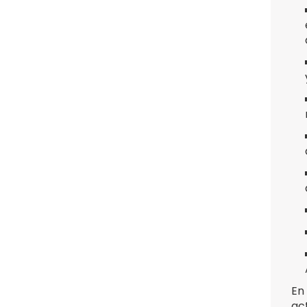
En
ac