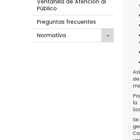
Ventanilla de Atención al
de
Público
Actuación'
Preguntas frecuentes
Click
Normativa
para
desplegar/p
secciones
hijas:
'Normativa'
As
si
me
Pa
la
So
Se
ge
Ca