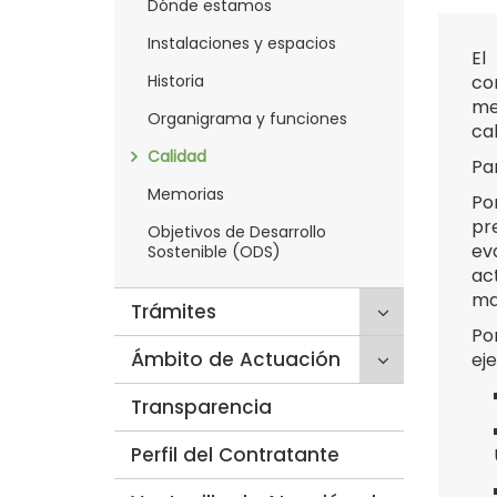
Dónde estamos
secciones
hijas:
Instalaciones y espacios
El
'Quiénes
Historia
c
somos'
me
Organigrama y funciones
ca
Calidad
Pa
Memorias
Po
pr
Objetivos de Desarrollo
ev
Sostenible (ODS)
ac
ma
Click
Trámites
para
Po
Click
Ámbito de Actuación
desplegar/p
ej
para
secciones
Transparencia
desplegar/p
hijas:
secciones
'Trámites'
Perfil del Contratante
hijas:
'Ámbito