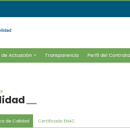
???
 de Actuación
Transparencia
Perfil del Contrat
e.subsections???
r.header.toggle.subsections???
key.formatter.header.toggle.subsections?
ar
lidad
ica de Calidad
Certificado ENAC
legar