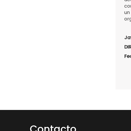
co
un
or
Ja
DI
Fe
Contacto