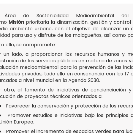
 Área de Sostenibilidad Medioambiental de
omo
Misión
prioritaria la dinamización, gestión y control
dio ambiente urbano, con el objetivo de alcanzar un e
lidad para uso y disfrute de los malagueños, así como pa
ra ello, se compromete:
r un lado, a proporcionar los recursos humanos y ma
estación de los servicios públicos en materia de zonas ve
aluación medioambiental para la prevención de las inci
tividades privadas, todo ello en consonancia con los 17 
rcados a nivel mundial en la Agenda 2030.
r otro, al fomento de iniciativas de concienciación y
legar
ecución de proyectos técnicos orientados a:
Favorecer la conservación y protección de los recurs
legar
Promover estudios e iniciativas bajo los principio
Unión Europea.
Promover el incremento de espacios verdes para luc