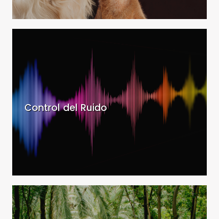
Control
del
Ruido
-
Control
del
Ruido
Control del Ruido
Jardín
Botánico
Histórico
La