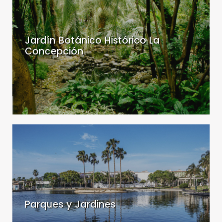
Concepción
-
Jardín
Botánico
Jardín Botánico Histórico La
Histórico
Concepción
La
Concepción
Parques
y
Jardines
-
Parques
y
Jardines
Parques y Jardines