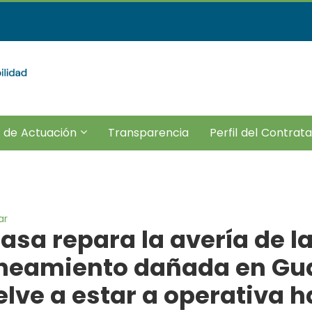
???
 de Actuación
Transparencia
Perfil del Contrat
e.subsections???
r.header.toggle.subsections???
key.formatter.header.toggle.subsections?
ar
sa repara la avería de la
neamiento dañada en Gua
elve a estar a operativa 
legar