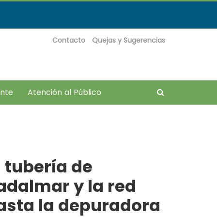
Contacto
Quejas y Sugerencias
Buscador
ante
Atención al Público
??
 tubería de
dalmar y la red
hasta la depuradora