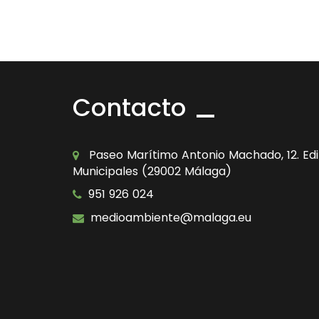
Contacto
Paseo Marítimo Antonio Machado, 12. Edif
Municipales (29002 Málaga)
951 926 024
medioambiente@malaga.eu
Icono
Icono
de
de
facebook
youtube