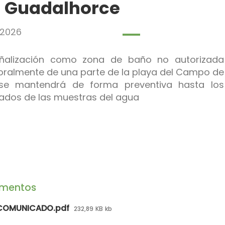
l Guadalhorce
legar
2026
legar
ñalización como zona de baño no autorizada
ralmente de una parte de la playa del Campo de
se mantendrá de forma preventiva hasta los
tados de las muestras del agua
legar
mentos
COMUNICADO.pdf
232,89 KB kb