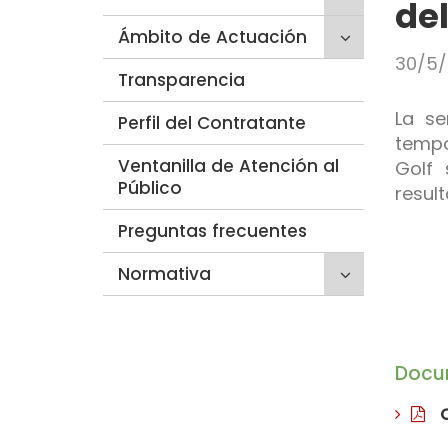
de
para
secciones
Click
Ámbito de Actuación
desplegar/p
hijas:
para
secciones
'Quiénes
30/5/
Transparencia
desplegar/p
hijas:
somos'
secciones
'Trámites'
La se
Perfil del Contratante
hijas:
tempo
'Ámbito
Ventanilla de Atención al
de
Golf 
Público
Actuación'
resul
Preguntas frecuentes
Click
Normativa
para
desplegar/p
secciones
hijas:
Docu
'Normativa'