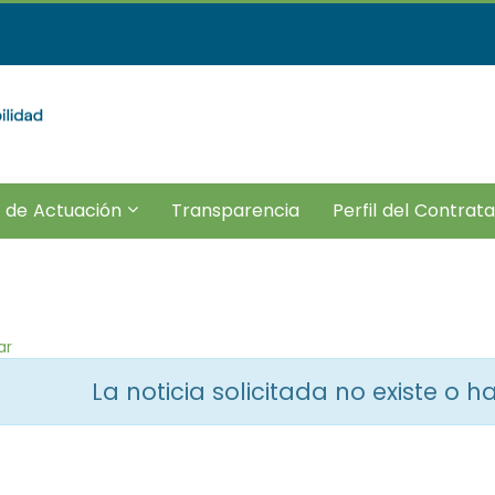
???
 de Actuación
Transparencia
Perfil del Contrat
e.subsections???
r.header.toggle.subsections???
key.formatter.header.toggle.subsections?
ar
La noticia solicitada no existe o 
legar