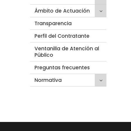
para
secciones
Click
Ámbito de Actuación
desplegar/p
hijas:
para
secciones
'Quiénes
Transparencia
desplegar/p
hijas:
somos'
secciones
'Trámites'
Perfil del Contratante
hijas:
'Ámbito
Ventanilla de Atención al
de
Público
Actuación'
Preguntas frecuentes
Click
Normativa
para
desplegar/p
secciones
hijas:
'Normativa'