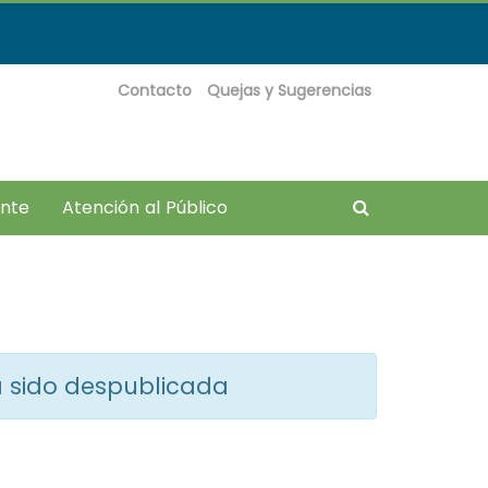
Contacto
Quejas y Sugerencias
Buscador
ante
Atención al Público
??
ha sido despublicada