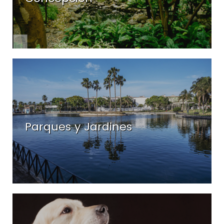
Histórico
La
Concepción
Parques
y
Jardines
-
Parques
y
Jardines
Parques y Jardines
Centro
de
Protección