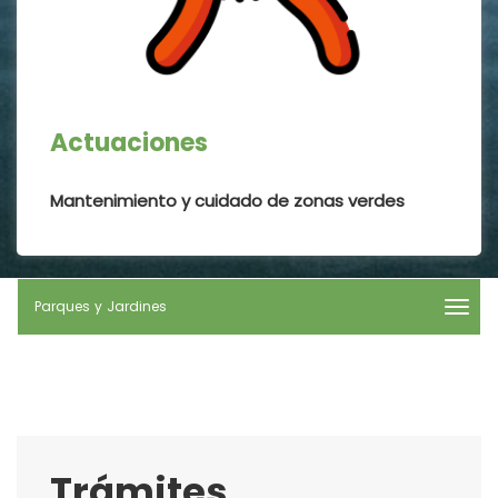
Actuaciones
Mantenimiento y cuidado de zonas verdes
Parques y Jardines
men
title:
Parq
y
Jardi
|
navig
Parq
Trámites
y