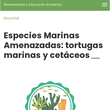
ir
idioma
Biodiversidad y Educación Ambiental
me
a
titl
la
|
página
Escuchar
nav
de
Bio
inicio
y
Especies Marinas
Ed
Am
Amenazadas: tortugas
marinas y cetáceos