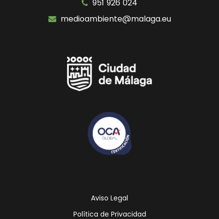
951 926 024
medioambiente@malaga.eu
Icono
Icono
de
de
facebook
youtube
Aviso Legal
Política de Privacidad