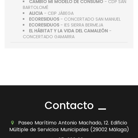
CAMBIO MI MODELO DE CONSUMO
- CDP SAN
BARTOLOMÉ
ALICIA
- CEIP JÁBEGA
ECORESIDUOS
- CONCERTADO SAN MANUEL
ECORESIDUOS
- IES SIERRA BERMEJA
EL HÁBITAT Y LA VIDA DEL CAMALEÓN
-
CONCERTADO GAMARRA
Contacto
Paseo Marítimo Antonio Machado, 12. Edificio
Múltiple de Servicios Municipales (29002 Málaga)